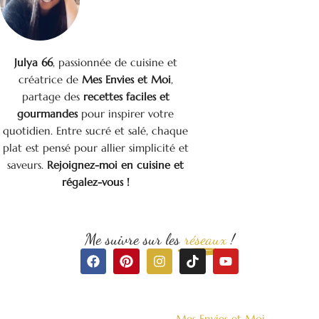
Julya 66
, passionnée de cuisine et
créatrice de
Mes Envies et Moi
,
partage des
recettes faciles et
gourmandes
pour inspirer votre
quotidien. Entre sucré et salé, chaque
plat est pensé pour allier simplicité et
saveurs.
Rejoignez-moi en cuisine et
régalez-vous !
Me suivre sur les
réseaux
!
F
P
I
T
Y
a
i
n
i
o
c
n
s
k
u
e
t
t
t
t
b
e
a
o
u
o
r
g
k
b
Mes Envies et Moi