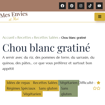
contenu
Aller
F
P
I
T
Y
principal
a
i
n
i
o
au
c
n
s
k
u
e
t
t
t
t
contenu
b
e
a
o
u
o
r
g
k
b
o
e
r
e
k
s
a
t
m
Accueil
Recettes
Recettes Salées
»
»
»
Chou blanc gratiné
Chou blanc gratiné
A servir avec du riz, des pommes de terre, du sarrasin, du
quinoa, des pâtes… ce que vous préférez et surtout bon
appétit
Idées de repas
Recettes Salées
Végétarien
Difficulté :
Régimes Spéciaux
Sans gluten
Sans
Végétarien
gluten