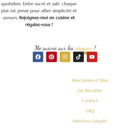
quotidien. Entre sucré et salé, chaque
plat est pensé pour allier simplicité et
saveurs.
Rejoignez-moi en cuisine et
régalez-vous !
Me suivre sur les
réseaux
!
F
P
I
T
Y
a
i
n
i
o
c
n
s
k
u
e
t
t
t
t
b
e
a
o
u
o
r
g
k
b
Mes Envies et Moi
o
e
r
e
k
s
a
Les Recettes
t
m
Contact
FAQ
Mentions Légales