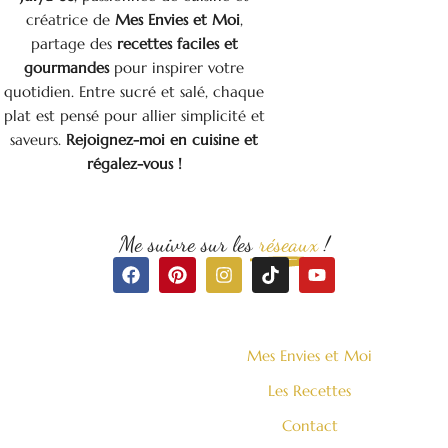
créatrice de
Mes Envies et Moi
,
partage des
recettes faciles et
gourmandes
pour inspirer votre
quotidien. Entre sucré et salé, chaque
plat est pensé pour allier simplicité et
saveurs.
Rejoignez-moi en cuisine et
régalez-vous !
Me suivre sur les
réseaux
!
F
P
I
T
Y
a
i
n
i
o
c
n
s
k
u
e
t
t
t
t
b
e
a
o
u
o
r
g
k
b
Mes Envies et Moi
o
e
r
e
k
s
a
Les Recettes
t
m
Contact